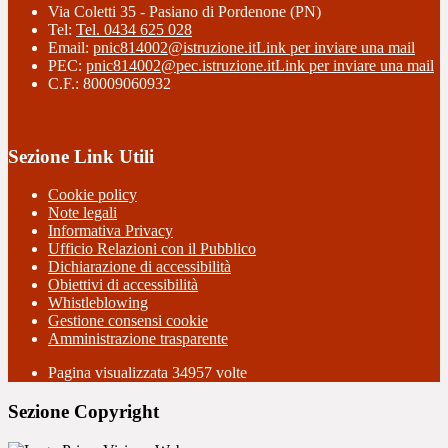
Via Coletti 35 - Pasiano di Pordenone (PN)
Tel:
Tel. 0434 625 028
Email:
pnic814002@istruzione.it
Link per inviare una mail
PEC:
pnic814002@pec.istruzione.it
Link per inviare una mail
C.F.: 80009060932
Sezione Link Utili
Cookie policy
Note legali
Informativa Privacy
Ufficio Relazioni con il Pubblico
Dichiarazione di accessibilità
Obiettivi di accessibilità
Whistleblowing
Gestione consensi cookie
Amministrazione trasparente
Pagina visualizzata
34957
volte
Sezione Copyright