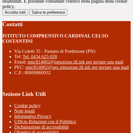
disabilitati. È possibile consultare l'elenco nella pagina della cookie
policy.
Accetta tutti
Salva le preferenze
Contatti
ISTITUTO COMPRENSIVO CARDINAL CELSO
COSTANTINI
Via Coletti 35 - Pasiano di Pordenone (PN)
Tel:
Tel. 0434 625 028
Email:
pnic814002@istruzione.it
Link per inviare una mail
PEC:
pnic814002@pec.istruzione.it
Link per inviare una mail
C.F.: 80009060932
Sezione Link Utili
Cookie policy
Note legali
Informativa Privacy
Ufficio Relazioni con il Pubblico
Dichiarazione di accessibilità
Obiettivi di accessibilità