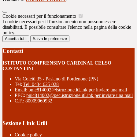
Cookie necessari per il funzionamento
I cookie necessari per il funzionamento non possono essere
disabilitati. È possibile consultare l'elenco nella pagina della cookie
policy.
Accetta tutti
Salva le preferenze
Contatti
ISTITUTO COMPRENSIVO CARDINAL CELSO
COSTANTINI
Via Coletti 35 - Pasiano di Pordenone (PN)
Tel:
Tel. 0434 625 028
Email:
pnic814002@istruzione.it
Link per inviare una mail
PEC:
pnic814002@pec.istruzione.it
Link per inviare una mail
C.F.: 80009060932
Sezione Link Utili
Cookie policy