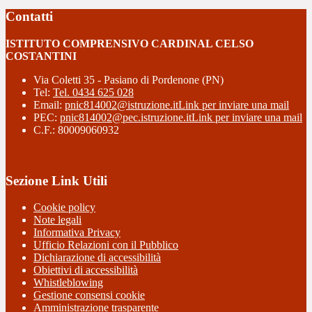
Contatti
ISTITUTO COMPRENSIVO CARDINAL CELSO
COSTANTINI
Via Coletti 35 - Pasiano di Pordenone (PN)
Tel:
Tel. 0434 625 028
Email:
pnic814002@istruzione.it
Link per inviare una mail
PEC:
pnic814002@pec.istruzione.it
Link per inviare una mail
C.F.: 80009060932
Sezione Link Utili
Cookie policy
Note legali
Informativa Privacy
Ufficio Relazioni con il Pubblico
Dichiarazione di accessibilità
Obiettivi di accessibilità
Whistleblowing
Gestione consensi cookie
Amministrazione trasparente