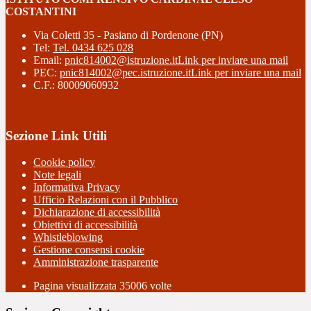
COSTANTINI
Via Coletti 35 - Pasiano di Pordenone (PN)
Tel:
Tel. 0434 625 028
Email:
pnic814002@istruzione.it
Link per inviare una mail
PEC:
pnic814002@pec.istruzione.it
Link per inviare una mail
C.F.: 80009060932
Sezione Link Utili
Cookie policy
Note legali
Informativa Privacy
Ufficio Relazioni con il Pubblico
Dichiarazione di accessibilità
Obiettivi di accessibilità
Whistleblowing
Gestione consensi cookie
Amministrazione trasparente
Pagina visualizzata
35006
volte