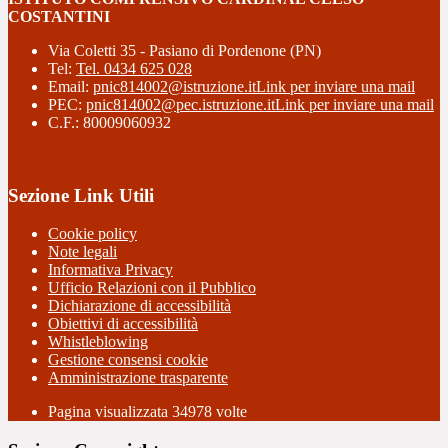
COSTANTINI
Via Coletti 35 - Pasiano di Pordenone (PN)
Tel:
Tel. 0434 625 028
Email:
pnic814002@istruzione.it
Link per inviare una mail
PEC:
pnic814002@pec.istruzione.it
Link per inviare una mail
C.F.: 80009060932
Sezione Link Utili
Cookie policy
Note legali
Informativa Privacy
Ufficio Relazioni con il Pubblico
Dichiarazione di accessibilità
Obiettivi di accessibilità
Whistleblowing
Gestione consensi cookie
Amministrazione trasparente
Pagina visualizzata
34978
volte