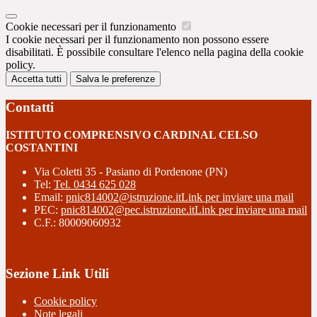
Cookie necessari per il funzionamento
I cookie necessari per il funzionamento non possono essere
disabilitati. È possibile consultare l'elenco nella pagina della cookie
policy.
Accetta tutti
Salva le preferenze
Contatti
ISTITUTO COMPRENSIVO CARDINAL CELSO
COSTANTINI
Via Coletti 35 - Pasiano di Pordenone (PN)
Tel:
Tel. 0434 625 028
Email:
pnic814002@istruzione.it
Link per inviare una mail
PEC:
pnic814002@pec.istruzione.it
Link per inviare una mail
C.F.: 80009060932
Sezione Link Utili
Cookie policy
Note legali