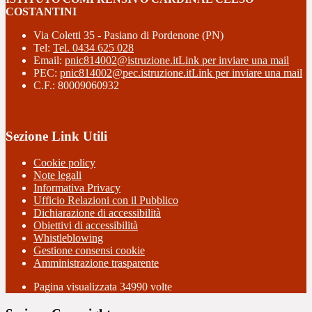
COSTANTINI
Via Coletti 35 - Pasiano di Pordenone (PN)
Tel:
Tel. 0434 625 028
Email:
pnic814002@istruzione.it
Link per inviare una mail
PEC:
pnic814002@pec.istruzione.it
Link per inviare una mail
C.F.: 80009060932
Sezione Link Utili
Cookie policy
Note legali
Informativa Privacy
Ufficio Relazioni con il Pubblico
Dichiarazione di accessibilità
Obiettivi di accessibilità
Whistleblowing
Gestione consensi cookie
Amministrazione trasparente
Pagina visualizzata
34990
volte