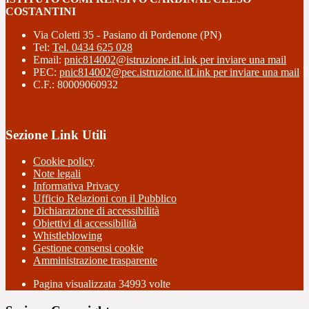
COSTANTINI
Via Coletti 35 - Pasiano di Pordenone (PN)
Tel:
Tel. 0434 625 028
Email:
pnic814002@istruzione.it
Link per inviare una mail
PEC:
pnic814002@pec.istruzione.it
Link per inviare una mail
C.F.: 80009060932
Sezione Link Utili
Cookie policy
Note legali
Informativa Privacy
Ufficio Relazioni con il Pubblico
Dichiarazione di accessibilità
Obiettivi di accessibilità
Whistleblowing
Gestione consensi cookie
Amministrazione trasparente
Pagina visualizzata
34993
volte