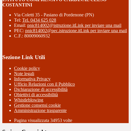
COSTANTINI
Via Coletti 35 - Pasiano di Pordenone (PN)
Tel:
Tel. 0434 625 028
Email:
pnic814002@istruzione.it
Link per inviare una mail
PEC:
pnic814002@pec.istruzione.it
Link per inviare una mail
C.F.: 80009060932
Sezione Link Utili
Cookie policy
Note legali
Informativa Privacy
Ufficio Relazioni con il Pubblico
Dichiarazione di accessibilità
Obiettivi di accessibilità
Whistleblowing
Gestione consensi cookie
Amministrazione trasparente
Pagina visualizzata
34953
volte