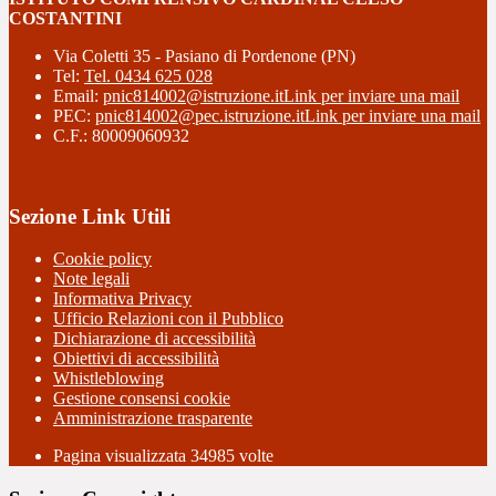
COSTANTINI
Via Coletti 35 - Pasiano di Pordenone (PN)
Tel:
Tel. 0434 625 028
Email:
pnic814002@istruzione.it
Link per inviare una mail
PEC:
pnic814002@pec.istruzione.it
Link per inviare una mail
C.F.: 80009060932
Sezione Link Utili
Cookie policy
Note legali
Informativa Privacy
Ufficio Relazioni con il Pubblico
Dichiarazione di accessibilità
Obiettivi di accessibilità
Whistleblowing
Gestione consensi cookie
Amministrazione trasparente
Pagina visualizzata
34985
volte