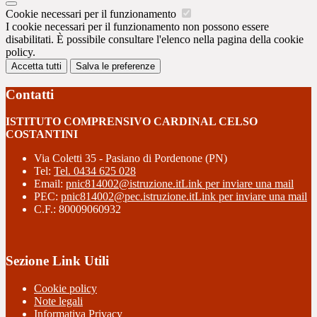
Cookie necessari per il funzionamento
I cookie necessari per il funzionamento non possono essere
disabilitati. È possibile consultare l'elenco nella pagina della cookie
policy.
Accetta tutti
Salva le preferenze
Contatti
ISTITUTO COMPRENSIVO CARDINAL CELSO
COSTANTINI
Via Coletti 35 - Pasiano di Pordenone (PN)
Tel:
Tel. 0434 625 028
Email:
pnic814002@istruzione.it
Link per inviare una mail
PEC:
pnic814002@pec.istruzione.it
Link per inviare una mail
C.F.: 80009060932
Sezione Link Utili
Cookie policy
Note legali
Informativa Privacy