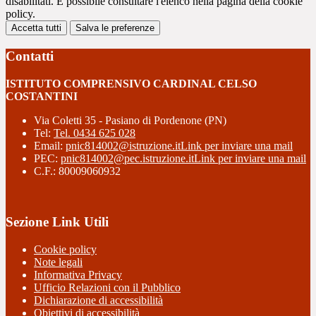
disabilitati. È possibile consultare l'elenco nella pagina della cookie
policy.
Accetta tutti
Salva le preferenze
Contatti
ISTITUTO COMPRENSIVO CARDINAL CELSO
COSTANTINI
Via Coletti 35 - Pasiano di Pordenone (PN)
Tel:
Tel. 0434 625 028
Email:
pnic814002@istruzione.it
Link per inviare una mail
PEC:
pnic814002@pec.istruzione.it
Link per inviare una mail
C.F.: 80009060932
Sezione Link Utili
Cookie policy
Note legali
Informativa Privacy
Ufficio Relazioni con il Pubblico
Dichiarazione di accessibilità
Obiettivi di accessibilità