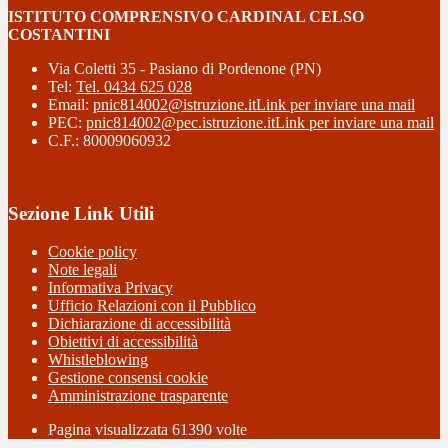
ISTITUTO COMPRENSIVO CARDINAL CELSO
COSTANTINI
Via Coletti 35 - Pasiano di Pordenone (PN)
Tel:
Tel. 0434 625 028
Email:
pnic814002@istruzione.it
Link per inviare una mail
PEC:
pnic814002@pec.istruzione.it
Link per inviare una mail
C.F.: 80009060932
Sezione Link Utili
Cookie policy
Note legali
Informativa Privacy
Ufficio Relazioni con il Pubblico
Dichiarazione di accessibilità
Obiettivi di accessibilità
Whistleblowing
Gestione consensi cookie
Amministrazione trasparente
Pagina visualizzata
61390
volte