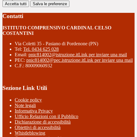
Accetta tutti
Salva le preferenze
Contatti
ISTITUTO COMPRENSIVO CARDINAL CELSO
COSTANTINI
Via Coletti 35 - Pasiano di Pordenone (PN)
Tel:
Tel. 0434 625 028
Email:
pnic814002@istruzione.it
Link per inviare una mail
PEC:
pnic814002@pec.istruzione.it
Link per inviare una mail
C.F.: 80009060932
Sezione Link Utili
Cookie policy
Note legali
Informativa Privacy
Ufficio Relazioni con il Pubblico
Dichiarazione di accessibilità
Obiettivi di accessibilità
Whistleblowing