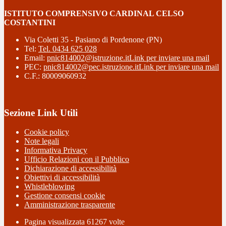
ISTITUTO COMPRENSIVO CARDINAL CELSO
COSTANTINI
Via Coletti 35 - Pasiano di Pordenone (PN)
Tel:
Tel. 0434 625 028
Email:
pnic814002@istruzione.it
Link per inviare una mail
PEC:
pnic814002@pec.istruzione.it
Link per inviare una mail
C.F.: 80009060932
Sezione Link Utili
Cookie policy
Note legali
Informativa Privacy
Ufficio Relazioni con il Pubblico
Dichiarazione di accessibilità
Obiettivi di accessibilità
Whistleblowing
Gestione consensi cookie
Amministrazione trasparente
Pagina visualizzata
61267
volte