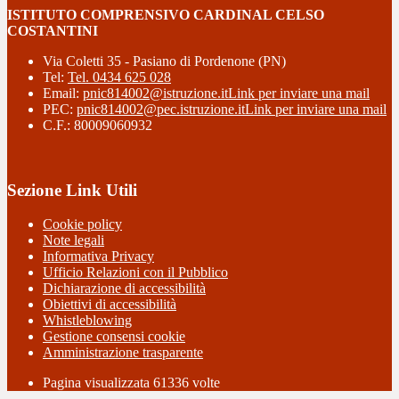
ISTITUTO COMPRENSIVO CARDINAL CELSO
COSTANTINI
Via Coletti 35 - Pasiano di Pordenone (PN)
Tel:
Tel. 0434 625 028
Email:
pnic814002@istruzione.it
Link per inviare una mail
PEC:
pnic814002@pec.istruzione.it
Link per inviare una mail
C.F.: 80009060932
Sezione Link Utili
Cookie policy
Note legali
Informativa Privacy
Ufficio Relazioni con il Pubblico
Dichiarazione di accessibilità
Obiettivi di accessibilità
Whistleblowing
Gestione consensi cookie
Amministrazione trasparente
Pagina visualizzata
61336
volte