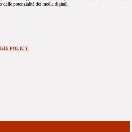
 delle potenzialità dei media digitali.
KIE POLICY
.