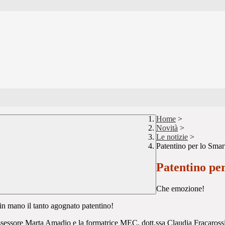
Home
>
Novità
>
Le notizie
>
Patentino per lo Sma
Patentino pe
Che emozione!
in mano il tanto agognato patentino!
l'Assessore Marta Amadio e la formatrice MEC, dott.ssa Claudia Fracaro