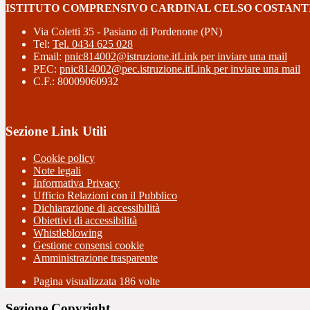
ISTITUTO COMPRENSIVO CARDINAL CELSO COSTANT
Via Coletti 35 - Pasiano di Pordenone (PN)
Tel:
Tel. 0434 625 028
Email:
pnic814002@istruzione.it
Link per inviare una mail
PEC:
pnic814002@pec.istruzione.it
Link per inviare una mail
C.F.: 80009060932
Sezione Link Utili
Cookie policy
Note legali
Informativa Privacy
Ufficio Relazioni con il Pubblico
Dichiarazione di accessibilità
Obiettivi di accessibilità
Whistleblowing
Gestione consensi cookie
Amministrazione trasparente
Pagina visualizzata
186
volte
Sezione Copyright