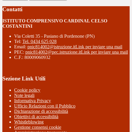
Contatti
ISTITUTO COMPRENSIVO CARDINAL CELSO
COSTANTINI
Via Coletti 35 - Pasiano di Pordenone (PN)
Tel:
Tel. 0434 625 028
Email:
pnic814002@istruzione.it
Link per inviare una mail
PEC:
pnic814002@pec.istruzione.it
Link per inviare una mail
C.F.: 80009060932
Sezione Link Utili
Cookie policy
Note legali
Informativa Privacy
Ufficio Relazioni con il Pubblico
Dichiarazione di accessibilità
Obiettivi di accessibilità
Whistleblowing
Gestione consensi cookie