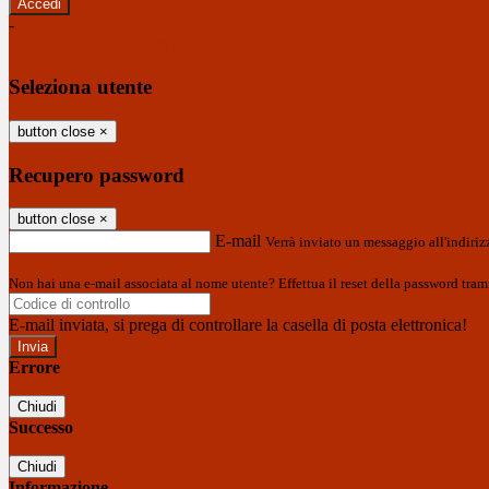
-
Entra con SPID
Entra con CIE
Seleziona utente
button close
×
Recupero password
button close
×
E-mail
Verrà inviato un messaggio all'indirizz
Non hai una e-mail associata al nome utente? Effettua il reset della password tram
E-mail inviata, si prega di controllare la casella di posta elettronica!
Errore
Chiudi
Successo
Chiudi
Informazione