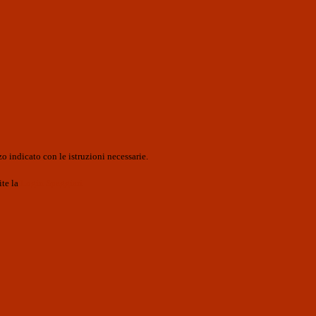
o indicato con le istruzioni necessarie.
ite la
Login Spaggiari