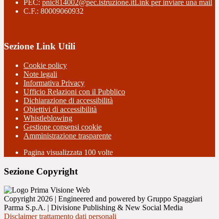
PEC:
pnic814002@pec.istruzione.it
Link per inviare una mail
C.F.: 80009060932
Sezione Link Utili
Cookie policy
Note legali
Informativa Privacy
Ufficio Relazioni con il Pubblico
Dichiarazione di accessibilità
Obiettivi di accessibilità
Whistleblowing
Gestione consensi cookie
Amministrazione trasparente
Pagina visualizzata
100
volte
Sezione Copyright
Copyright 2026 | Engineered and powered by Gruppo Spaggiari
Parma S.p.A. | Divisione Publishing & New Social Media
Disclaimer trattamento dati personali