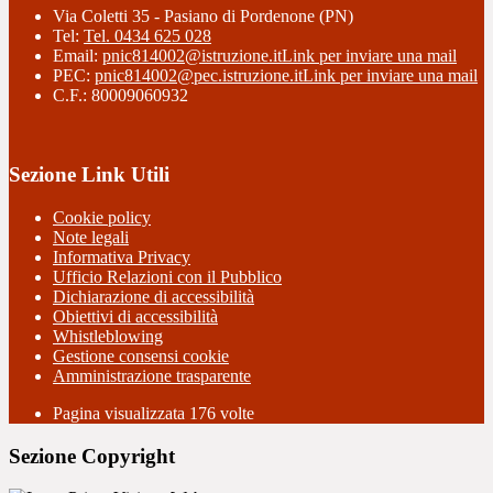
Via Coletti 35 - Pasiano di Pordenone (PN)
Tel:
Tel. 0434 625 028
Email:
pnic814002@istruzione.it
Link per inviare una mail
PEC:
pnic814002@pec.istruzione.it
Link per inviare una mail
C.F.: 80009060932
Sezione Link Utili
Cookie policy
Note legali
Informativa Privacy
Ufficio Relazioni con il Pubblico
Dichiarazione di accessibilità
Obiettivi di accessibilità
Whistleblowing
Gestione consensi cookie
Amministrazione trasparente
Pagina visualizzata
176
volte
Sezione Copyright