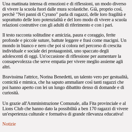
Una mattinata intensa di emozioni e di riflessioni, un modo diverso
di vivere la scuola fuori dalle mura scolastiche.
Già, proprio così,
perchè "Nei panni di Cyrano" parla di ragazzi, delle loro fragilità e
soprattutto delle loro potenzialità e del loro modo di vivere a scuola
relazioni costruttive con gli adulti di riferimento e con i pari.
Il testo r
acconta solitudine e amicizia, paura e coraggio, ferite
profonde e piccole suture, battute leggere e frasi come macigni. Un
mondo in bianco e nero che poi si colora nel percorso di crescita
individuale e sociale dei protaagonisti, uno spaccato degli
adolescenti di oggi.
Un'occasione di riflessione per aumentare la
consapevolezza che serve empatia per vivere meglio assieme agli
altri.
Bravissima l'attrice, Norina Benedetti, un talento vero per gestualità,
comicità e mimica, che ha saputo ammaliare così tanti ragazzi che
poi hanno aperto con lei un lungo dibattito denso di domande e di
curiosità.
Un grazie all'Amministrazione Comunale, alla Fita provinciale e al
Lions Club che hanno dato la possibilità a ben 170 ragazzi di vivere
un'esperienza culturale e formativa di grande rilevanza educativa!
Notizie