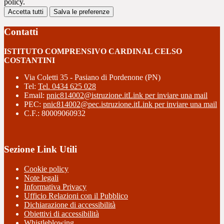
policy.
Accetta tutti
Salva le preferenze
Contatti
ISTITUTO COMPRENSIVO CARDINAL CELSO
COSTANTINI
Via Coletti 35 - Pasiano di Pordenone (PN)
Tel:
Tel. 0434 625 028
Email:
pnic814002@istruzione.it
Link per inviare una mail
PEC:
pnic814002@pec.istruzione.it
Link per inviare una mail
C.F.: 80009060932
Sezione Link Utili
Cookie policy
Note legali
Informativa Privacy
Ufficio Relazioni con il Pubblico
Dichiarazione di accessibilità
Obiettivi di accessibilità
Whistleblowing