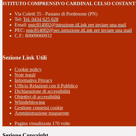
ISTITUTO COMPRENSIVO CARDINAL CELSO COSTANT
Via Coletti 35 - Pasiano di Pordenone (PN)
Tel:
Tel. 0434 625 028
Email:
pnic814002@istruzione.it
Link per inviare una mail
PEC:
pnic814002@pec.istruzione.it
Link per inviare una mail
C.F.: 80009060932
Sezione Link Utili
Cookie policy
Note legali
Informativa Privacy
Ufficio Relazioni con il Pubblico
Dichiarazione di accessibilità
Obiettivi di accessibilità
Whistleblowing
Gestione consensi cookie
Amministrazione trasparente
Pagina visualizzata
170
volte
Sezione Copyright