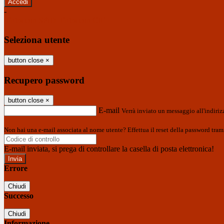
-
Entra con SPID
Entra con CIE
Seleziona utente
button close
×
Recupero password
button close
×
E-mail
Verrà inviato un messaggio all'indirizz
Non hai una e-mail associata al nome utente? Effettua il reset della password tram
E-mail inviata, si prega di controllare la casella di posta elettronica!
Errore
Chiudi
Successo
Chiudi
Informazione