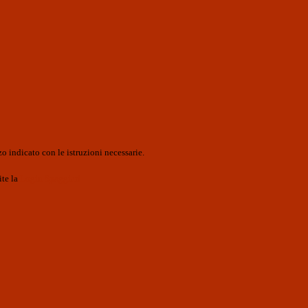
o indicato con le istruzioni necessarie.
ite la
Login Spaggiari