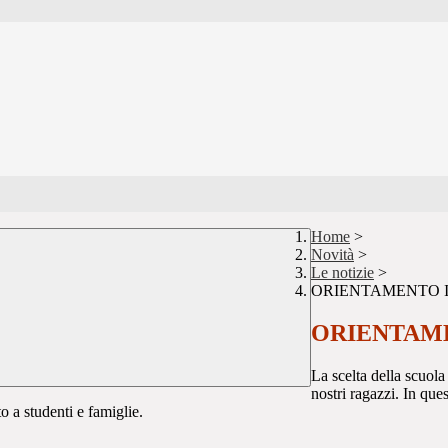
Home
>
Novità
>
Le notizie
>
ORIENTAMENTO I
ORIENTAME
La scelta della scuola
nostri ragazzi. In que
to a studenti e famiglie.