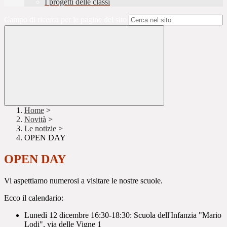
I progetti delle classi
Campo di ricerca per le pagine del sito
Home
>
Novità
>
Le notizie
>
OPEN DAY
OPEN DAY
Vi aspettiamo numerosi a visitare le nostre scuole.
Ecco il calendario:
Lunedì 12 dicembre 16:30-18:30: Scuola dell'Infanzia "Mario
Lodi", via delle Vigne 1