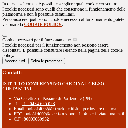
In questa schermata è possibile scegliere quali cookie consentire.
I cookie necessari sono quelli che consentono il funzionamento della
piattaforma e non è possibile disabilitarli.
Per conoscere quali sono i cookie necessari al funzionamento potete
visionare la
COOKIE POLICY
.
Cookie necessari per il funzionamento
I cookie necessari per il funzionamento non possono essere
disabilitati. È possibile consultare l'elenco nella pagina della cookie
policy.
Accetta tutti
Salva le preferenze
Contatti
ISTITUTO COMPRENSIVO CARDINAL CELSO
COSTANTINI
Via Coletti 35 - Pasiano di Pordenone (PN)
Tel:
Tel. 0434 625 028
Email:
pnic814002@istruzione.it
Link per inviare una mail
PEC:
pnic814002@pec.istruzione.it
Link per inviare una mail
C.F.: 80009060932