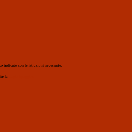
o indicato con le istruzioni necessarie.
ite la
Login Spaggiari