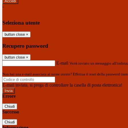
-
Entra con SPID
Entra con CIE
Seleziona utente
button close
×
Recupero password
button close
×
E-mail
Verrà inviato un messaggio all'indirizz
Non hai una e-mail associata al nome utente? Effettua il reset della password tram
E-mail inviata, si prega di controllare la casella di posta elettronica!
Errore
Chiudi
Successo
Chiudi
Informazione