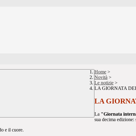
Home
>
Novità
>
Le notizie
>
LA GIORNATA DEI
LA GIORNAT
La
"Giornata interna
sua decima edizione: si
do e il cuore.