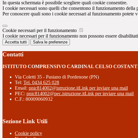
In questa schermata è possibile scegliere quali cookie consentire.
I cookie necessari sono quelli che consentono il funzionamento della pi
Per conoscere quali sono i cookie necessari al funzionamento potete v
Cookie necessari per il funzionamento
I cookie necessari per il funzionamento non possono essere disabilitati.
Accetta tutti
Salva le preferenze
Contatti
ISTITUTO COMPRENSIVO CARDINAL CELSO COSTANT
Via Coletti 35 - Pasiano di Pordenone (PN)
Tel:
Tel. 0434 625 028
Email:
pnic814002@istruzione.it
Link per inviare una mail
PEC:
pnic814002@pec.istruzione.it
Link per inviare una mail
C.F.: 80009060932
Sezione Link Utili
Cookie policy