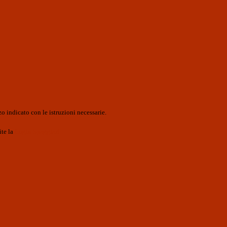
o indicato con le istruzioni necessarie.
ite la
Login Spaggiari