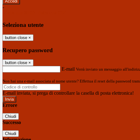
-
Entra con SPID
Entra con CIE
Seleziona utente
button close
×
Recupero password
button close
×
E-mail
Verrà inviato un messaggio all'indirizz
Non hai una e-mail associata al nome utente? Effettua il reset della password tram
E-mail inviata, si prega di controllare la casella di posta elettronica!
Errore
Chiudi
Successo
Chiudi
Informazione