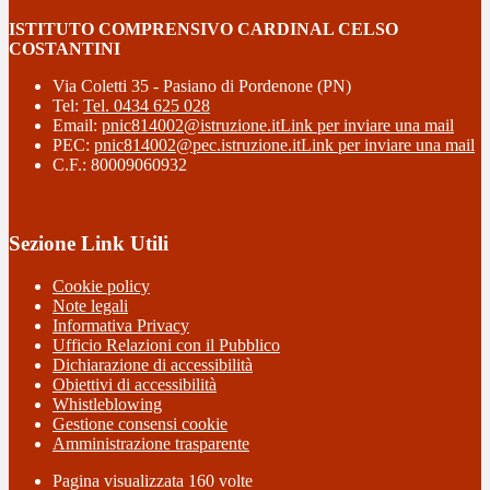
ISTITUTO COMPRENSIVO CARDINAL CELSO
COSTANTINI
Via Coletti 35 - Pasiano di Pordenone (PN)
Tel:
Tel. 0434 625 028
Email:
pnic814002@istruzione.it
Link per inviare una mail
PEC:
pnic814002@pec.istruzione.it
Link per inviare una mail
C.F.: 80009060932
Sezione Link Utili
Cookie policy
Note legali
Informativa Privacy
Ufficio Relazioni con il Pubblico
Dichiarazione di accessibilità
Obiettivi di accessibilità
Whistleblowing
Gestione consensi cookie
Amministrazione trasparente
Pagina visualizzata
160
volte