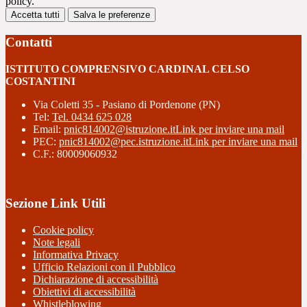
policy.
Accetta tutti
Salva le preferenze
Contatti
ISTITUTO COMPRENSIVO CARDINAL CELSO
COSTANTINI
Via Coletti 35 - Pasiano di Pordenone (PN)
Tel:
Tel. 0434 625 028
Email:
pnic814002@istruzione.it
Link per inviare una mail
PEC:
pnic814002@pec.istruzione.it
Link per inviare una mail
C.F.: 80009060932
Sezione Link Utili
Cookie policy
Note legali
Informativa Privacy
Ufficio Relazioni con il Pubblico
Dichiarazione di accessibilità
Obiettivi di accessibilità
Whistleblowing