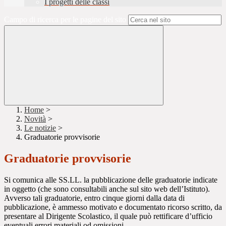
I progetti delle classi
Campo di ricerca per le pagine del sito
Home
>
Novità
>
Le notizie
>
Graduatorie provvisorie
Graduatorie provvisorie
Si comunica alle SS.LL. la pubblicazione delle graduatorie indicate
in oggetto (che sono consultabili anche sul sito web dell’Istituto).
Avverso tali graduatorie, entro cinque giorni dalla data di
pubblicazione, è ammesso motivato e documentato ricorso scritto, da
presentare al Dirigente Scolastico, il quale può rettificare d’ufficio
eventuali errori materiali od omissioni.