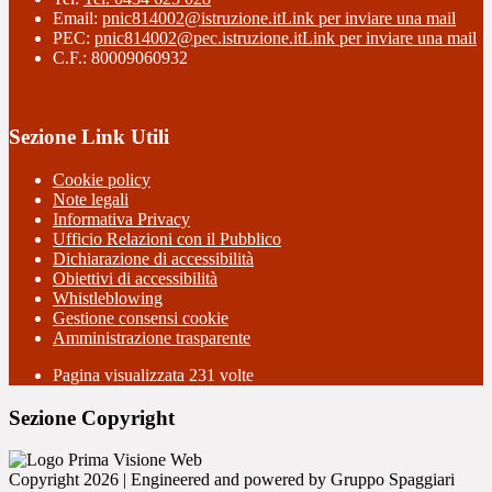
Email:
pnic814002@istruzione.it
Link per inviare una mail
PEC:
pnic814002@pec.istruzione.it
Link per inviare una mail
C.F.: 80009060932
Sezione Link Utili
Cookie policy
Note legali
Informativa Privacy
Ufficio Relazioni con il Pubblico
Dichiarazione di accessibilità
Obiettivi di accessibilità
Whistleblowing
Gestione consensi cookie
Amministrazione trasparente
Pagina visualizzata
231
volte
Sezione Copyright
Copyright 2026 | Engineered and powered by Gruppo Spaggiari