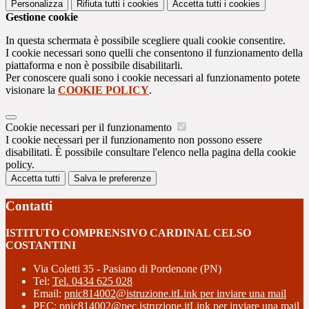
Personalizza
Rifiuta tutti
i cookies
Accetta tutti
i cookies
Gestione cookie
In questa schermata è possibile scegliere quali cookie consentire.
I cookie necessari sono quelli che consentono il funzionamento della
piattaforma e non è possibile disabilitarli.
Per conoscere quali sono i cookie necessari al funzionamento potete
visionare la
COOKIE POLICY
.
Cookie necessari per il funzionamento
I cookie necessari per il funzionamento non possono essere
disabilitati. È possibile consultare l'elenco nella pagina della cookie
policy.
Accetta tutti
Salva le preferenze
Contatti
ISTITUTO COMPRENSIVO CARDINAL CELSO
COSTANTINI
Via Coletti 35 - Pasiano di Pordenone (PN)
Tel:
Tel. 0434 625 028
Email:
pnic814002@istruzione.it
Link per inviare una mail
PEC:
pnic814002@pec.istruzione.it
Link per inviare una mail