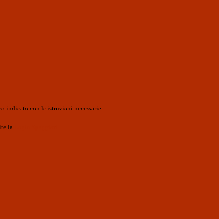
o indicato con le istruzioni necessarie.
ite la
Login Spaggiari