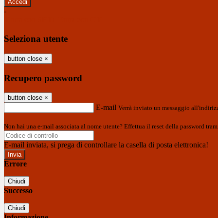
-
Entra con SPID
Entra con CIE
Seleziona utente
button close
×
Recupero password
button close
×
E-mail
Verrà inviato un messaggio all'indirizz
Non hai una e-mail associata al nome utente? Effettua il reset della password tram
E-mail inviata, si prega di controllare la casella di posta elettronica!
Errore
Chiudi
Successo
Chiudi
Informazione