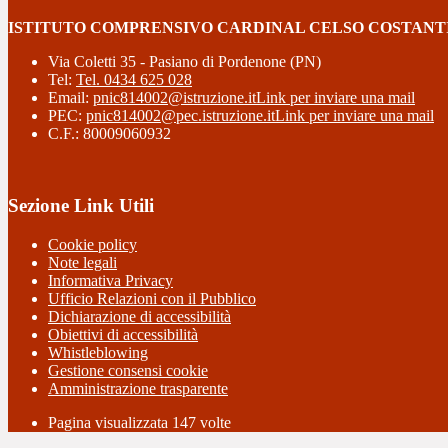
ISTITUTO COMPRENSIVO CARDINAL CELSO COSTANT
Via Coletti 35 - Pasiano di Pordenone (PN)
Tel:
Tel. 0434 625 028
Email:
pnic814002@istruzione.it
Link per inviare una mail
PEC:
pnic814002@pec.istruzione.it
Link per inviare una mail
C.F.: 80009060932
Sezione Link Utili
Cookie policy
Note legali
Informativa Privacy
Ufficio Relazioni con il Pubblico
Dichiarazione di accessibilità
Obiettivi di accessibilità
Whistleblowing
Gestione consensi cookie
Amministrazione trasparente
Pagina visualizzata
147
volte