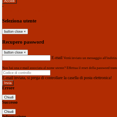
-
Entra con SPID
Entra con CIE
Seleziona utente
button close
×
Recupero password
button close
×
E-mail
Verrà inviato un messaggio all'indirizz
Non hai una e-mail associata al nome utente? Effettua il reset della password tram
E-mail inviata, si prega di controllare la casella di posta elettronica!
Errore
Chiudi
Successo
Chiudi
Informazione