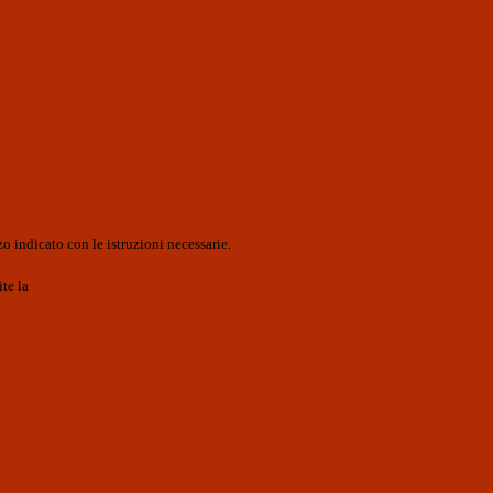
o indicato con le istruzioni necessarie.
ite la
Login Spaggiari