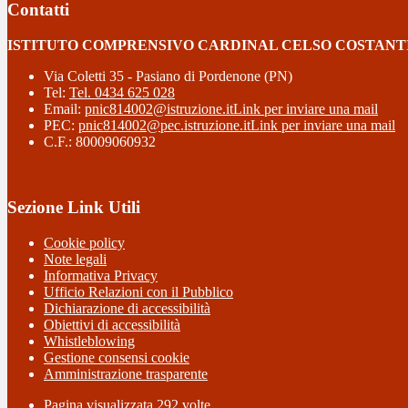
Contatti
ISTITUTO COMPRENSIVO CARDINAL CELSO COSTANT
Via Coletti 35 - Pasiano di Pordenone (PN)
Tel:
Tel. 0434 625 028
Email:
pnic814002@istruzione.it
Link per inviare una mail
PEC:
pnic814002@pec.istruzione.it
Link per inviare una mail
C.F.: 80009060932
Sezione Link Utili
Cookie policy
Note legali
Informativa Privacy
Ufficio Relazioni con il Pubblico
Dichiarazione di accessibilità
Obiettivi di accessibilità
Whistleblowing
Gestione consensi cookie
Amministrazione trasparente
Pagina visualizzata
292
volte