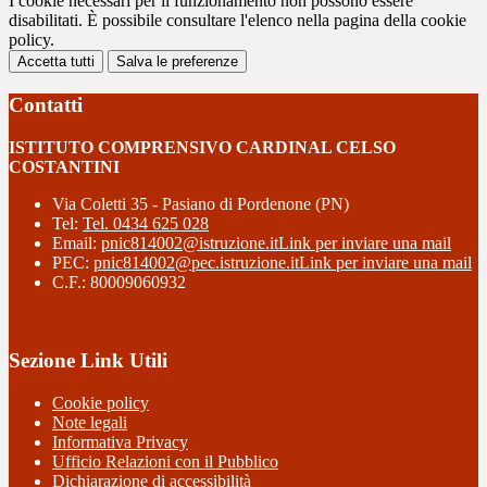
I cookie necessari per il funzionamento non possono essere
disabilitati. È possibile consultare l'elenco nella pagina della cookie
policy.
Accetta tutti
Salva le preferenze
Contatti
ISTITUTO COMPRENSIVO CARDINAL CELSO
COSTANTINI
Via Coletti 35 - Pasiano di Pordenone (PN)
Tel:
Tel. 0434 625 028
Email:
pnic814002@istruzione.it
Link per inviare una mail
PEC:
pnic814002@pec.istruzione.it
Link per inviare una mail
C.F.: 80009060932
Sezione Link Utili
Cookie policy
Note legali
Informativa Privacy
Ufficio Relazioni con il Pubblico
Dichiarazione di accessibilità