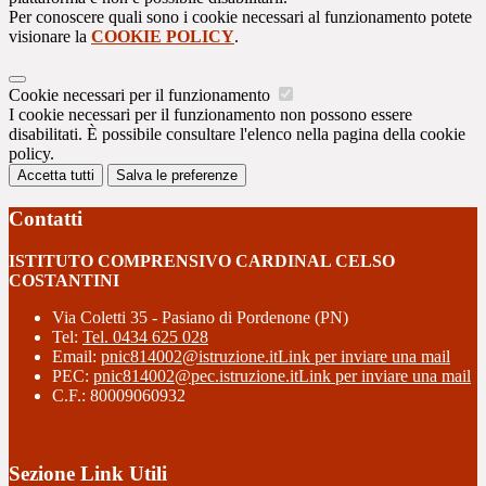
Per conoscere quali sono i cookie necessari al funzionamento potete
visionare la
COOKIE POLICY
.
Cookie necessari per il funzionamento
I cookie necessari per il funzionamento non possono essere
disabilitati. È possibile consultare l'elenco nella pagina della cookie
policy.
Accetta tutti
Salva le preferenze
Contatti
ISTITUTO COMPRENSIVO CARDINAL CELSO
COSTANTINI
Via Coletti 35 - Pasiano di Pordenone (PN)
Tel:
Tel. 0434 625 028
Email:
pnic814002@istruzione.it
Link per inviare una mail
PEC:
pnic814002@pec.istruzione.it
Link per inviare una mail
C.F.: 80009060932
Sezione Link Utili