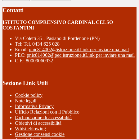
Contatti
ISTITUTO COMPRENSIVO CARDINAL CELSO
COSTANTINI
Via Coletti 35 - Pasiano di Pordenone (PN)
Tel:
Tel. 0434 625 028
Email:
pnic814002@istruzione.it
Link per inviare una mail
PEC:
pnic814002@pec.istruzione.it
Link per inviare una mail
C.F.: 80009060932
Sezione Link Utili
Cookie policy
Note legali
Informativa Privacy
Ufficio Relazioni con il Pubblico
Dichiarazione di accessibilità
Obiettivi di accessibilità
Whistleblowing
Gestione consensi cookie