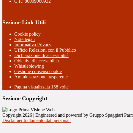
C.F.: 80009060932
Sezione Link Utili
Cookie policy
Note legali
Informativa Privacy
Ufficio Relazioni con il Pubblico
Dichiarazione di accessibilità
Obiettivi di accessibilità
Whistleblowing
Gestione consensi cookie
Amministrazione trasparente
Pagina visualizzata
158
volte
Sezione Copyright
Copyright 2026 | Engineered and powered by Gruppo Spaggiari Parm
Disclaimer trattamento dati personali