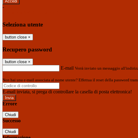
-
Entra con SPID
Entra con CIE
Seleziona utente
button close
×
Recupero password
button close
×
E-mail
Verrà inviato un messaggio all'indirizz
Non hai una e-mail associata al nome utente? Effettua il reset della password tram
E-mail inviata, si prega di controllare la casella di posta elettronica!
Errore
Chiudi
Successo
Chiudi
Informazione