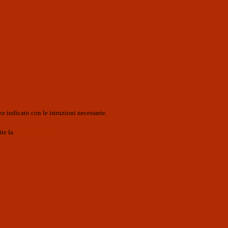
o indicato con le istruzioni necessarie.
ite la
Login Spaggiari