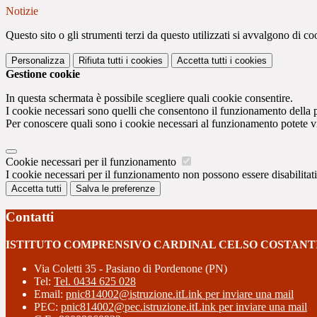
Notizie
Questo sito o gli strumenti terzi da questo utilizzati si avvalgono di coo
Personalizza
Rifiuta tutti
i cookies
Accetta tutti
i cookies
Gestione cookie
In questa schermata è possibile scegliere quali cookie consentire.
I cookie necessari sono quelli che consentono il funzionamento della pi
Per conoscere quali sono i cookie necessari al funzionamento potete v
Cookie necessari per il funzionamento
I cookie necessari per il funzionamento non possono essere disabilitati.
Accetta tutti
Salva le preferenze
Contatti
ISTITUTO COMPRENSIVO CARDINAL CELSO COSTANT
Via Coletti 35 - Pasiano di Pordenone (PN)
Tel:
Tel. 0434 625 028
Email:
pnic814002@istruzione.it
Link per inviare una mail
PEC:
pnic814002@pec.istruzione.it
Link per inviare una mail