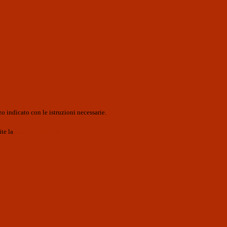
o indicato con le istruzioni necessarie.
ite la
Login Spaggiari