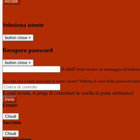
-
Entra con SPID
Entra con CIE
Seleziona utente
button close
×
Recupero password
button close
×
E-mail
Verrà inviato un messaggio all'indirizz
Non hai una e-mail associata al nome utente? Effettua il reset della password tram
E-mail inviata, si prega di controllare la casella di posta elettronica!
Errore
Chiudi
Successo
Chiudi
Informazione