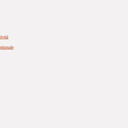
ività
stionale