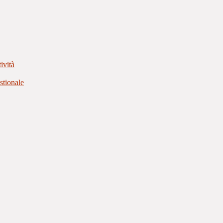
ività
stionale