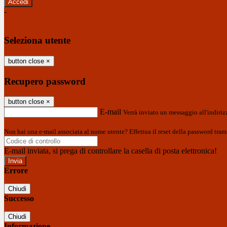
-
Entra con SPID
Entra con CIE
Seleziona utente
button close
×
Recupero password
button close
×
E-mail
Verrà inviato un messaggio all'indirizz
Non hai una e-mail associata al nome utente? Effettua il reset della password tram
E-mail inviata, si prega di controllare la casella di posta elettronica!
Errore
Chiudi
Successo
Chiudi
Informazione