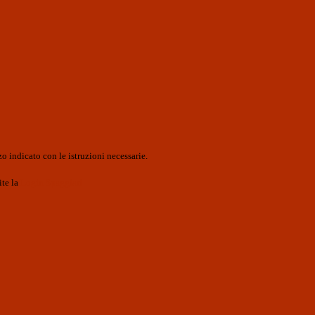
o indicato con le istruzioni necessarie.
ite la
Login Spaggiari