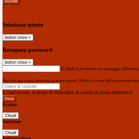
-
Entra con SPID
Entra con CIE
Seleziona utente
button close
×
Recupero password
button close
×
E-mail
Verrà inviato un messaggio all'indirizz
Non hai una e-mail associata al nome utente? Effettua il reset della password tram
E-mail inviata, si prega di controllare la casella di posta elettronica!
Errore
Chiudi
Successo
Chiudi
Informazione