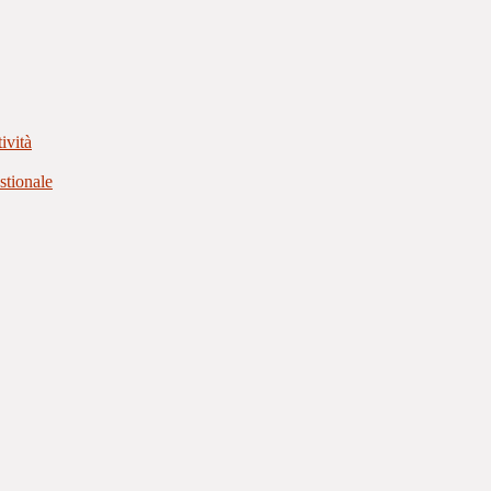
ività
stionale