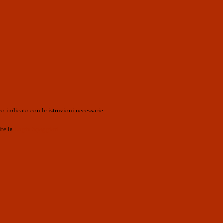
o indicato con le istruzioni necessarie.
ite la
Login Spaggiari