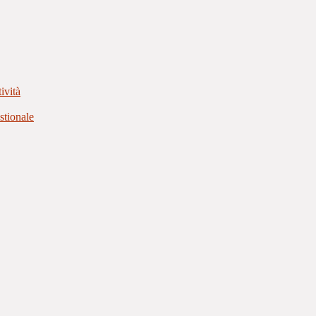
ività
stionale