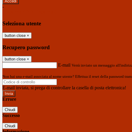
-
Entra con SPID
Entra con CIE
Seleziona utente
button close
×
Recupero password
button close
×
E-mail
Verrà inviato un messaggio all'indirizz
Non hai una e-mail associata al nome utente? Effettua il reset della password tram
E-mail inviata, si prega di controllare la casella di posta elettronica!
Errore
Chiudi
Successo
Chiudi
Informazione