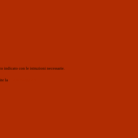
o indicato con le istruzioni necessarie.
ite la
Login Spaggiari