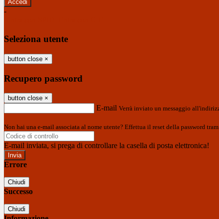
-
Entra con SPID
Entra con CIE
Seleziona utente
button close
×
Recupero password
button close
×
E-mail
Verrà inviato un messaggio all'indirizz
Non hai una e-mail associata al nome utente? Effettua il reset della password tram
E-mail inviata, si prega di controllare la casella di posta elettronica!
Errore
Chiudi
Successo
Chiudi
Informazione