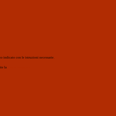
o indicato con le istruzioni necessarie.
ite la
Login Spaggiari