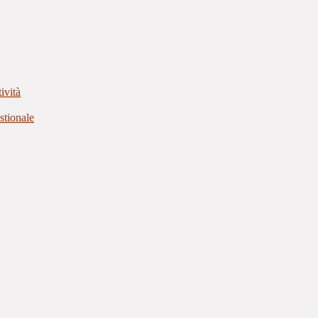
ività
stionale